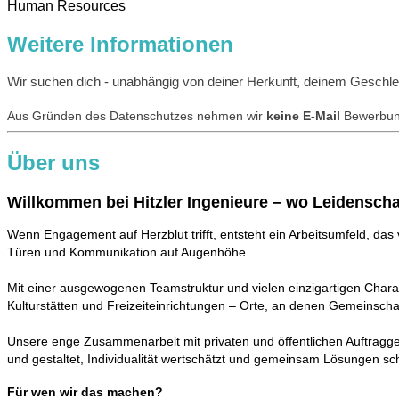
Human Resources
Weitere Informationen
Wir suchen dich - unabhängig von deiner Herkunft, deinem Geschlech
Aus Gründen des Datenschutzes nehmen wir
keine E-Mail
Bewerbung
Über uns
Willkommen bei Hitzler Ingenieure – wo Leidenscha
Wenn Engagement auf Herzblut trifft, entsteht ein Arbeitsumfeld, das v
Türen und Kommunikation auf Augenhöhe.
Mit einer ausgewogenen Teamstruktur und vielen einzigartigen Chara
Kulturstätten und Freizeiteinrichtungen – Orte, an denen Gemeinschaf
Unsere enge Zusammenarbeit mit privaten und öffentlichen Auftraggebern
und gestaltet, Individualität wertschätzt und gemeinsam Lösungen sch
Für wen wir das machen?