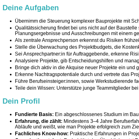
Deine Aufgaben
Übernimm die Steuerung komplexer Bauprojekte mit Sch
Qualitätssicherung findet bei uns nicht auf der Baustelle 
Planungsergebnisse und Ausschreibungen mit einem gesc
Als zentrale Ansprechperson erkennst du Risiken frühzei
Stelle die Überwachung des Projektbudgets, die Kostenko
Sei Ansprechpartner:in für Auftraggebende, erkenne Ris
Analysiere Projekte, gib Entscheidungshilfen und man
Bringe dich aktiv in die Akquise neuer Projekte ein und
Erkenne Nachtragspotentiale durch und vertrete das Pro
Führe Berufseinsteiger:innen, sowie Werkstudierende fa
Teile dein Wissen: Unterstütze junge Teammitglieder bei 
Dein Profil
Fundierte Basis:
Ein abgeschlossenes Studium im Baui
Erfahrung, die zählt:
Mindestens 3–4 Jahre Berufserfah
Abläufe und weißt, wie man Projekte erfolgreich zum Ziel
Fachliches Know-how:
Praktische Erfahrungen in Pro