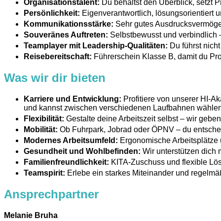
Organisationstalent:
Du behältst den Überblick, setzt P
Persönlichkeit:
Eigenverantwortlich, lösungsorientiert 
Kommunikationsstärke:
Sehr gutes Ausdrucksvermögen i
Souveränes Auftreten:
Selbstbewusst und verbindlich – 
Teamplayer mit Leadership-Qualitäten:
Du führst nich
Reisebereitschaft:
Führerschein Klasse B, damit du Proj
Was wir dir bieten
Karriere und Entwicklung:
Profitiere von unserer HI-Ak
und kannst zwischen verschiedenen Laufbahnen wähle
Flexibilität:
Gestalte deine Arbeitszeit selbst – wir gebe
Mobilität:
Ob Fuhrpark, Jobrad oder ÖPNV – du entschei
Modernes Arbeitsumfeld:
Ergonomische Arbeitsplätze 
Gesundheit und Wohlbefinden:
Wir unterstützen dich 
Familienfreundlichkeit:
KITA-Zuschuss und flexible Lösu
Teamspirit:
Erlebe ein starkes Miteinander und regelmä
Ansprechpartner
Melanie Bruha