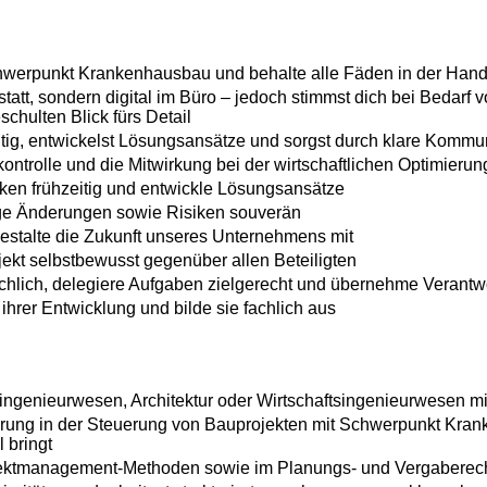
werpunkt Krankenhausbau und behalte alle Fäden in der Hand
statt, sondern digital im Büro – jedoch stimmst dich bei Bedarf v
hulten Blick fürs Detail
tig, entwickelst Lösungsansätze und sorgst durch klare Kommuni
ntrolle und die Mitwirkung bei der wirtschaftlichen Optimierun
iken frühzeitig und entwickle Lösungsansätze
age Änderungen sowie Risiken souverän
 gestalte die Zukunft unseres Unternehmens mit
jekt selbstbewusst gegenüber allen Beteiligten
chlich, delegiere Aufgaben zielgerecht und übernehme Verantwo
ihrer Entwicklung und bilde sie fachlich aus
ngenieurwesen, Architektur oder Wirtschaftsingenieurwesen 
rung in der Steuerung von Bauprojekten mit Schwerpunkt Kra
 bringt
jektmanagement-Methoden sowie im Planungs- und Vergaberec