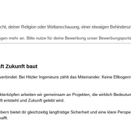
t, deiner Religion oder Weltanschauung, einer etwaigen Behinderung, 
en mehr an. Bitte nutze für deine Bewerbung unser Bewerbungsportal.
ft Zukunft baut
erbindet: Bei Hitzler Ingenieure zählt das Miteinander. Keine Ellbogenm
kterköpfen arbeiten wir gemeinsam an Projekten, die wirklich Bedeut
t entsteht und Zukunft gelebt wird.
 bietet dir gleichzeitig langfristige Sicherheit und eine klare Perspekt
afft.