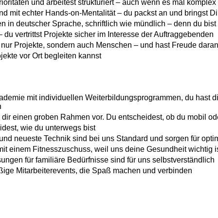
rioritäten und arbeitest strukturiert – auch wenn es mal komplex
und mit echter Hands-on-Mentalität – du packst an und bringst D
n deutscher Sprache, schriftlich wie mündlich – denn du bist di
du vertrittst Projekte sicher im Interesse der Auftraggebenden
t nur Projekte, sondern auch Menschen – und hast Freude daran
ekte vor Ort begleiten kannst
ademie mit individuellen Weiterbildungsprogrammen, du hast die 
n
n dir einen groben Rahmen vor. Du entscheidest, ob du mobil ode
dest, wie du unterwegs bist
und neueste Technik sind bei uns Standard und sorgen für opt
mit einem Fitnesszuschuss, weil uns deine Gesundheit wichtig i
ngen für familiäre Bedürfnisse sind für uns selbstverständlich
ßige Mitarbeiterevents, die Spaß machen und verbinden