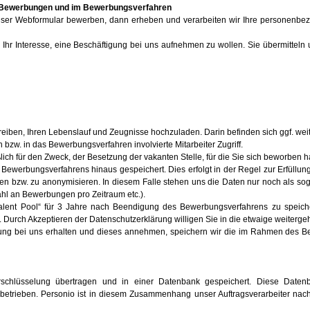
i Bewerbungen und im Bewerbungsverfahren
r unser Webformular bewerben, dann erheben und verarbeiten wir Ihre persone
Ihr Interesse, eine Beschäftigung bei uns aufnehmen zu wollen. Sie übermitte
eiben, Ihren Lebenslauf und Zeugnisse hochzuladen. Darin befinden sich ggf. w
 bzw. in das Bewerbungsverfahren involvierte Mitarbeiter Zugriff.
ich für den Zweck, der Besetzung der vakanten Stelle, für die Sie sich beworben
ewerbungsverfahrens hinaus gespeichert. Dies erfolgt in der Regel zur Erfüllun
öschen bzw. zu anonymisieren. In diesem Falle stehen uns die Daten nur noch als
ahl an Bewerbungen pro Zeitraum etc.).
lent Pool“ für 3 Jahre nach Beendigung des Bewerbungsverfahrens zu speichern, 
 Durch Akzeptieren der Datenschutzerklärung willigen Sie in die etwaige weiterg
lung bei uns erhalten und dieses annehmen, speichern wir die im Rahmen des
schlüsselung übertragen und in einer Datenbank gespeichert. Diese Daten
 betrieben. Personio ist in diesem Zusammenhang unser Auftragsverarbeiter nach 