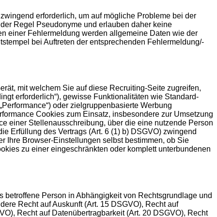
 zwingend erforderlich, um auf mögliche Probleme bei der
in der Regel Pseudonyme und erlauben daher keine
eten einer Fehlermeldung werden allgemeine Daten wie der
stempel bei Auftreten der entsprechenden Fehlermeldung/-
rät, mit welchem Sie auf diese Recruiting-Seite zugreifen,
gt erforderlich“), gewisse Funktionalitäten wie Standard-
(„Performance“) oder zielgruppenbasierte Werbung
 Performance Cookies zum Einsatz, insbesondere zur Umsetzung
ce einer Stellenausschreibung, über die eine nutzende Person
 die Erfüllung des Vertrags (Art. 6 (1) b) DSGVO) zwingend
er Ihre Browser-Einstellungen selbst bestimmen, ob Sie
ookies zu einer eingeschränkten oder komplett unterbundenen
ls betroffene Person in Abhängigkeit von Rechtsgrundlage und
dere Recht auf Auskunft (Art. 15 DSGVO), Recht auf
VO), Recht auf Datenübertragbarkeit (Art. 20 DSGVO), Recht