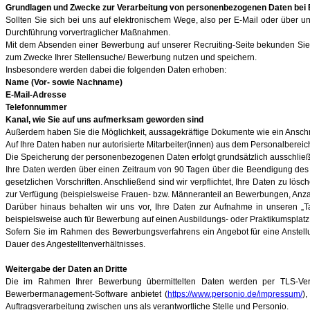
Grundlagen und Zwecke zur Verarbeitung von personenbezogenen Daten be
Sollten Sie sich bei uns auf elektronischem Wege, also per E-Mail oder übe
Durchführung vorvertraglicher Maßnahmen.
Mit dem Absenden einer Bewerbung auf unserer Recruiting-Seite bekunden Sie 
zum Zwecke Ihrer Stellensuche/ Bewerbung nutzen und speichern.
Insbesondere werden dabei die folgenden Daten erhoben:
Name (Vor- sowie Nachname)
E-Mail-Adresse
Telefonnummer
Kanal, wie Sie auf uns aufmerksam geworden sind
Außerdem haben Sie die Möglichkeit, aussagekräftige Dokumente wie ein Anschr
Auf Ihre Daten haben nur autorisierte Mitarbeiter(innen) aus dem Personalbereich
Die Speicherung der personenbezogenen Daten erfolgt grundsätzlich ausschließl
Ihre Daten werden über einen Zeitraum von 90
Tagen über die Beendigung des B
gesetzlichen Vorschriften. Anschließend sind wir verpflichtet, Ihre Daten zu l
zur Verfügung (beispielsweise Frauen- bzw. Männeranteil an Bewerbungen, Anz
Darüber hinaus behalten wir uns vor, Ihre Daten zur Aufnahme in unseren „Ta
beispielsweise auch für Bewerbung auf einen Ausbildungs- oder Praktikumsplatz.
Sofern Sie im Rahmen des Bewerbungsverfahrens ein Angebot für eine Anstel
Dauer des Angestelltenverhältnisses.
Weitergabe der Daten an Dritte
Die im Rahmen Ihrer Bewerbung übermittelten Daten werden per TLS-Ver
Bewerbermanagement-Software anbietet (
https://www.personio.de/impressum/
),
Auftragsverarbeitung zwischen uns als verantwortliche Stelle und Personio.