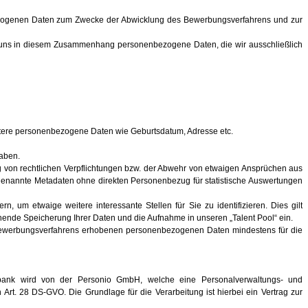
nbezogenen Daten zum Zwecke der Abwicklung des Bewerbungsverfahrens und zur
ln uns in diesem Zusammenhang personenbezogene Daten, die wir ausschließlich
eitere personenbezogene Daten wie Geburtsdatum, Adresse etc.
 haben.
g von rechtlichen Verpflichtungen bzw. der Abwehr von etwaigen Ansprüchen aus
 sogenannte Metadaten ohne direkten Personenbezug für statistische Auswertungen
um etwaige weitere interessante Stellen für Sie zu identifizieren. Dies gilt
ehende Speicherung Ihrer Daten und die Aufnahme in unseren „Talent Pool“ ein.
 Bewerbungsverfahrens erhobenen personenbezogenen Daten mindestens für die
bank wird von der Personio GmbH, welche eine Personalverwaltungs- und
Art. 28 DS-GVO. Die Grundlage für die Verarbeitung ist hierbei ein Vertrag zur