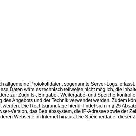
isch allgemeine Protokolldaten, sogenannte Server-Logs, erfas
se Daten wäre es technisch teilweise nicht möglich, die Inhalt
dere zur Zugriffs-, Eingabe-, Weitergabe- und Speicherkontro
ung des Angebots und der Technik verwendet werden. Zudem könn
et werden. Die Rechtsgrundlage hierfür findet sich in § 25 Abs
-Version, das Betriebssystem, die IP-Adresse sowie der Zeits
eren Webseite im Internet hinaus. Die Speicherdauer dieser Zug