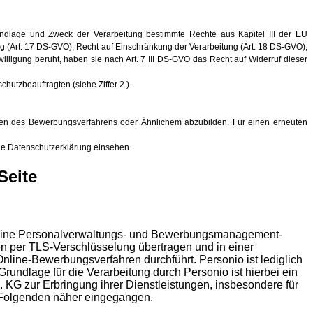
undlage und Zweck der Verarbeitung bestimmte Rechte aus Kapitel III der EU
 (Art. 17 DS-GVO), Recht auf Einschränkung der Verarbeitung (Art. 18 DS-GVO),
lligung beruht, haben sie nach Art. 7 III DS-GVO das Recht auf Widerruf dieser
utzbeauftragten (siehe Ziffer 2.).
ungen des Bewerbungsverfahrens oder Ähnlichem abzubilden. Für einen erneuten
e Datenschutzerklärung einsehen.
Seite
es eine Personalverwaltungs- und Bewerbungsmanagement-
n per TLS-Verschlüsselung übertragen und in einer
nline-Bewerbungsverfahren durchführt. Personio ist lediglich
undlage für die Verarbeitung durch Personio ist hierbei ein
. KG zur Erbringung ihrer Dienstleistungen, insbesondere für
m Folgenden näher eingegangen.