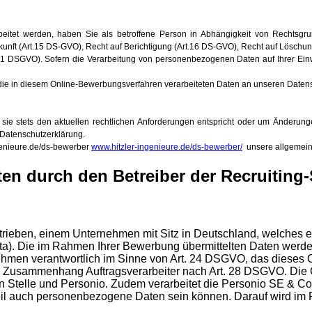
beitet werden, haben Sie als betroffene Person in Abhängigkeit von Rechtsgr
nft (Art.15 DS-GVO), Recht auf Berichtigung (Art.16 DS-GVO), Recht auf Löschung
21 DSGVO). Sofern die Verarbeitung von personenbezogenen Daten auf Ihrer Einwi
die in diesem Online-Bewerbungsverfahren verarbeiteten Daten an unseren Datensch
t sie stets den aktuellen rechtlichen Anforderungen entspricht oder um Änder
 Datenschutzerklärung.
ngenieure.de/ds-bewerber
www.hitzler-ingenieure.de/ds-bewerber/
unsere allgemein
en durch den Betreiber der Recruiting-
betrieben, einem Unternehmen mit Sitz in Deutschland, welch
ata). Die im Rahmen Ihrer Bewerbung übermittelten Daten werde
ehmen verantwortlich im Sinne von Art. 24 DSGVO, das dieses O
m Zusammenhang Auftragsverarbeiter nach Art. 28 DSGVO. Die Gr
en Stelle und Personio. Zudem verarbeitet die Personio SE & Co
 Teil auch personenbezogene Daten sein können. Darauf wird i