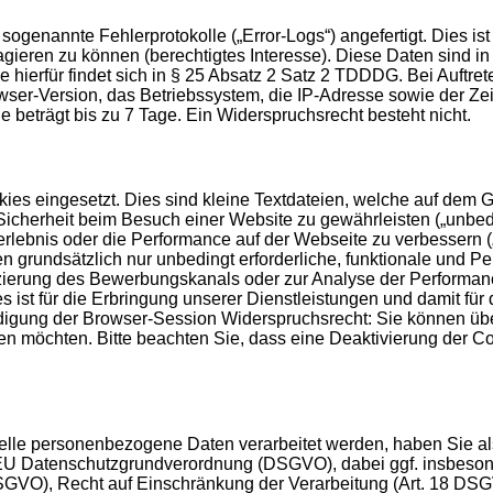
genannte Fehlerprotokolle („Error-Logs“) angefertigt. Dies ist
agieren zu können (berechtigtes Interesse). Diese Daten sind 
 hierfür findet sich in § 25 Absatz 2 Satz 2 TDDDG. Bei Auftr
-Version, das Betriebssystem, die IP-Adresse sowie der Zeit
le beträgt bis zu 7 Tage. Ein Widerspruchsrecht besteht nicht.
es eingesetzt. Dies sind kleine Textdateien, welche auf dem Ge
icherheit beim Besuch einer Website zu gewährleisten („unbedin
erlebnis oder die Performance auf der Webseite zu verbessern 
men grundsätzlich nur unbedingt erforderliche, funktionale und
fizierung des Bewerbungskanals oder zur Analyse der Performan
s ist für die Erbringung unserer Dienstleistungen und damit für
endigung der Browser-Session Widerspruchsrecht: Sie können üb
n möchten. Bitte beachten Sie, dass eine Deaktivierung der C
telle personenbezogene Daten verarbeitet werden, haben Sie a
r EU Datenschutzgrundverordnung (DSGVO), dabei ggf. insbeson
SGVO), Recht auf Einschränkung der Verarbeitung (Art. 18 DSG