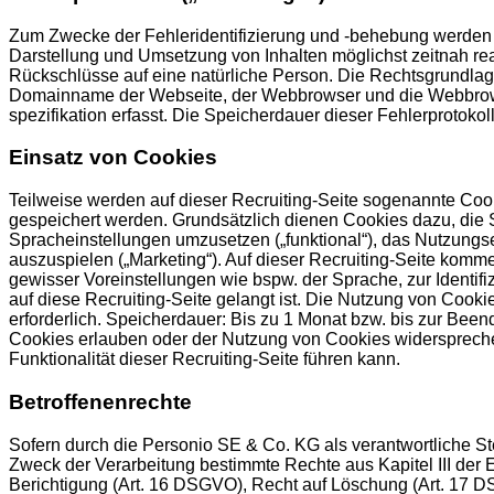
Zum Zwecke der Fehleridentifizierung und -behebung werden so
Darstellung und Umsetzung von Inhalten möglichst zeitnah re
Rückschlüsse auf eine natürliche Person. Die Rechtsgrundlage
Domainname der Webseite, der Webbrowser und die Webbrowser
spezifikation erfasst. Die Speicherdauer dieser Fehlerprotokol
Einsatz von Cookies
Teilweise werden auf dieser Recruiting-Seite sogenannte Cooki
gespeichert werden. Grundsätzlich dienen Cookies dazu, die S
Spracheinstellungen umzusetzen („funktional“), das Nutzungs
auszuspielen („Marketing“). Auf dieser Recruiting-Seite kom
gewisser Voreinstellungen wie bspw. der Sprache, zur Identi
auf diese Recruiting-Seite gelangt ist. Die Nutzung von Cookie
erforderlich. Speicherdauer: Bis zu 1 Monat bzw. bis zur Be
Cookies erlauben oder der Nutzung von Cookies widerspreche
Funktionalität dieser Recruiting-Seite führen kann.
Betroffenenrechte
Sofern durch die Personio SE & Co. KG als verantwortliche S
Zweck der Verarbeitung bestimmte Rechte aus Kapitel III de
Berichtigung (Art. 16 DSGVO), Recht auf Löschung (Art. 17 D