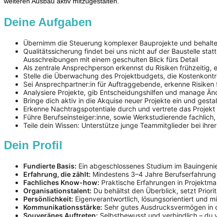
weiteren Ausbau aktiv mitzugestalten.
Deine Aufgaben
Übernimm die Steuerung komplexer Bauprojekte und behalte 
Qualitätssicherung findet bei uns nicht auf der Baustelle sta
Ausschreibungen mit einem geschulten Blick fürs Detail
Als zentrale Ansprechperson erkennst du Risiken frühzeitig, 
Stelle die Überwachung des Projektbudgets, die Kostenkontro
Sei Ansprechpartner:in für Auftraggebende, erkenne Risiken
Analysiere Projekte, gib Entscheidungshilfen und manage Ä
Bringe dich aktiv in die Akquise neuer Projekte ein und gest
Erkenne Nachtragspotentiale durch und vertrete das Projekt 
Führe Berufseinsteiger:inne, sowie Werkstudierende fachlic
Teile dein Wissen: Unterstütze junge Teammitglieder bei ihrer
Dein Profil
Fundierte Basis:
Ein abgeschlossenes Studium im Bauingeni
Erfahrung, die zählt:
Mindestens 3–4 Jahre Berufserfahrung i
Fachliches Know-how:
Praktische Erfahrungen in Projekt
Organisationstalent:
Du behältst den Überblick, setzt Priori
Persönlichkeit:
Eigenverantwortlich, lösungsorientiert und m
Kommunikationsstärke:
Sehr gutes Ausdrucksvermögen in deu
Souveränes Auftreten:
Selbstbewusst und verbindlich – du v