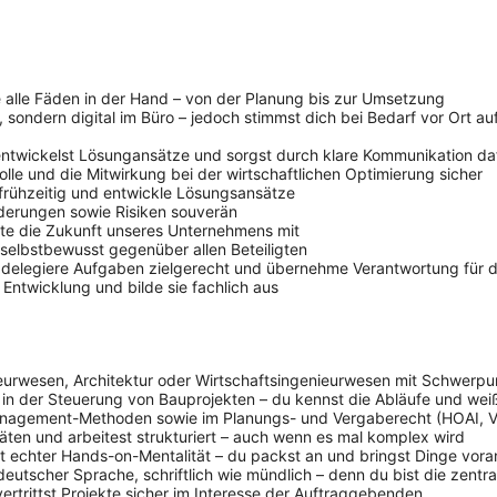
alle Fäden in der Hand – von der Planung bis zur Umsetzung
tt, sondern digital im Büro – jedoch stimmst dich bei Bedarf vor Ort 
entwickelst Lösungansätze und sorgst durch klare Kommunikation dafü
lle und die Mitwirkung bei der wirtschaftlichen Optimierung sicher
 frühzeitig und entwickle Lösungsansätze
nderungen sowie Risiken souverän
alte die Zukunft unseres Unternehmens mit
selbstbewusst gegenüber allen Beteiligten
h, delegiere Aufgaben zielgerecht und übernehme Verantwortung für 
 Entwicklung und bilde sie fachlich aus
eurwesen, Architektur oder Wirtschaftsingenieurwesen mit Schwer
n der Steuerung von Bauprojekten – du kennst die Abläufe und weißt
management-Methoden sowie im Planungs- und Vergaberecht (HOAI, 
täten und arbeitest strukturiert – auch wenn es mal komplex wird
it echter Hands-on-Mentalität – du packst an und bringst Dinge vora
tscher Sprache, schriftlich wie mündlich – denn du bist die zentrale
ertrittst Projekte sicher im Interesse der Auftraggebenden