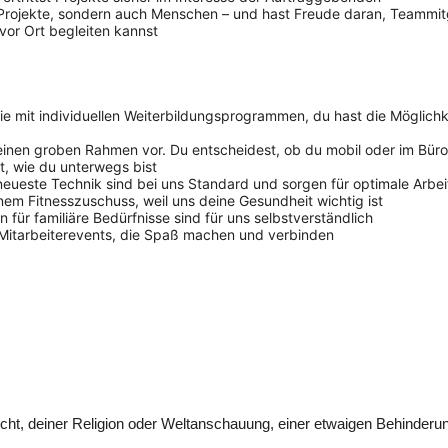
 Projekte, sondern auch Menschen – und hast Freude daran, Teammitg
vor Ort begleiten kannst
e mit individuellen Weiterbildungsprogrammen, du hast die Möglichkei
 einen groben Rahmen vor. Du entscheidest, ob du mobil oder im Büro
, wie du unterwegs bist
eueste Technik sind bei uns Standard und sorgen für optimale Arb
nem Fitnesszuschuss, weil uns deine Gesundheit wichtig ist
für familiäre Bedürfnisse sind für uns selbstverständlich
 Mitarbeiterevents, die Spaß machen und verbinden
t, deiner Religion oder Weltanschauung, einer etwaigen Behinderung, 