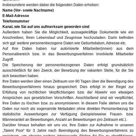
Insbesondere werden dabei die folgenden Daten erhoben:
Name (Vor- sowie Nachname)
E-Mail-Adresse
Telefonnummer
Kanal, wie Sie auf uns aufmerksam geworden sind
Außerdem haben Sie die Möglichkeit, aussagekräftige Dokumente wie ein
Anschreiben, Ihren Lebenslauf und Zeugnisse hochzuladen. Darin befinden
sich ggf. weitere personenbezogene Daten wie Geburtsdatum, Adresse etc.
Auf Ihre Daten haben nur autorisierte Mitarbeiter(innen) aus dem
Personalbereich bzw. in das Bewerbungsverfahren involvierte Mitarbeiter
Zugriff.
Die Speicherung der personenbezogenen Daten erfolgt grundsätzlich
ausschließlich für den Zweck, der Besetzung der vakanten Stelle, für die Sie
sich beworben haben.
Ihre Daten werden über einen Zeitraum von 90
Tagen über die Beendigung des
Bewerbungsverfahrens hinaus gespeichert. Dies erfolgt in der Regel zur
Erfüllung von rechtlichen Verpflichtungen bzw. der Abwehr von etwaigen
Ansprüchen aus gesetzlichen Vorschriften. Anschließend sind wir verpflichtet,
Ihre Daten zu löschen bzw. zu anonymisieren. In diesem Falle stehen uns die
Daten nur noch als sogenannte Metadaten ohne direkten Personenbezug für
statistische Auswertungen zur Verfügung (beispielsweise Frauen- bzw.
Männeranteil an Bewerbungen, Anzahl an Bewerbungen pro Zeitraum etc.).
Darüber hinaus behalten wir uns vor, Ihre Daten zur Aufnahme in unseren
„Talent Pool“ für 3 Jahre nach Beendigung des Bewerbungsverfahrens zu
speichern, um etwaige weitere interessante Stellen für Sie zu identifizieren.