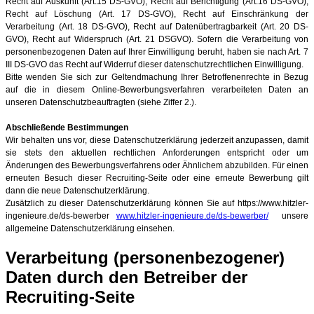
Recht auf Auskunft (Art.15 DS-GVO), Recht auf Berichtigung (Art.16 DS-GVO),
Recht auf Löschung (Art. 17 DS-GVO), Recht auf Einschränkung der
Verarbeitung (Art. 18 DS-GVO), Recht auf Datenübertragbarkeit (Art. 20 DS-
GVO), Recht auf Widerspruch (Art. 21 DSGVO). Sofern die Verarbeitung von
personenbezogenen Daten auf Ihrer Einwilligung beruht, haben sie nach Art. 7
III DS-GVO das Recht auf Widerruf dieser datenschutzrechtlichen Einwilligung.
Bitte wenden Sie sich zur Geltendmachung Ihrer Betroffenenrechte in Bezug
auf die in diesem Online-Bewerbungsverfahren verarbeiteten Daten an
unseren Datenschutzbeauftragten (siehe Ziffer 2.).
Abschließende Bestimmungen
Wir behalten uns vor, diese Datenschutzerklärung jederzeit anzupassen, damit
sie stets den aktuellen rechtlichen Anforderungen entspricht oder um
Änderungen des Bewerbungsverfahrens oder Ähnlichem abzubilden. Für einen
erneuten Besuch dieser Recruiting-Seite oder eine erneute Bewerbung gilt
dann die neue Datenschutzerklärung.
Zusätzlich zu dieser Datenschutzerklärung können Sie auf https://www.hitzler-
ingenieure.de/ds-bewerber
www.hitzler-ingenieure.de/ds-bewerber/
unsere
allgemeine Datenschutzerklärung einsehen.
Verarbeitung (personenbezogener)
Daten durch den Betreiber der
Recruiting-Seite