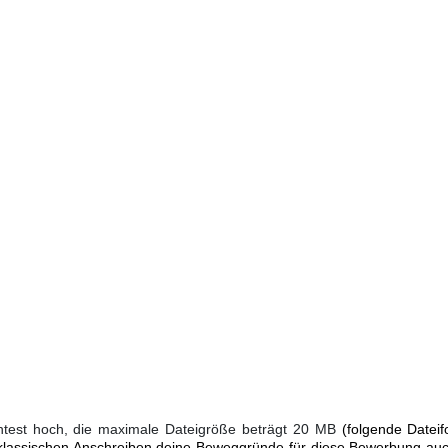
htest hoch, die maximale Dateigröße beträgt 20 MB
(folgende Dateif
klassischen Anschreiben deine Beweggründe für diese Bewerbung auch