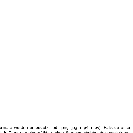
ormate werden unterstützt: pdf, png, jpg, mp4, mov). Falls du unter
 in Form von einem Video, einer Sprachnachricht oder geschrieben