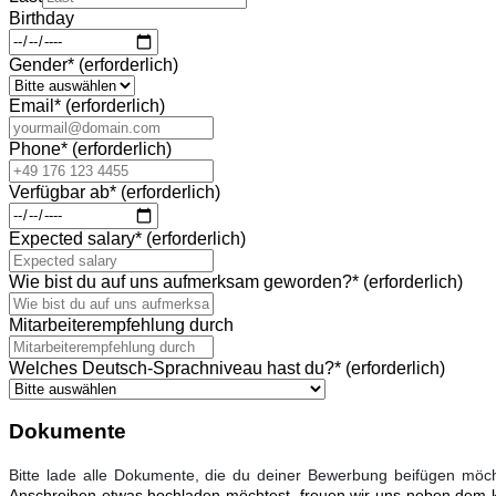
Birthday
Gender
*
(erforderlich)
Email
*
(erforderlich)
Phone
*
(erforderlich)
Verfügbar ab
*
(erforderlich)
Expected salary
*
(erforderlich)
Wie bist du auf uns aufmerksam geworden?
*
(erforderlich)
Mitarbeiterempfehlung durch
Welches Deutsch-Sprachniveau hast du?
*
(erforderlich)
Dokumente
Bitte lade alle Dokumente, die du deiner Bewerbung beifügen möc
Anschreiben etwas hochladen möchtest, freuen wir uns neben dem 