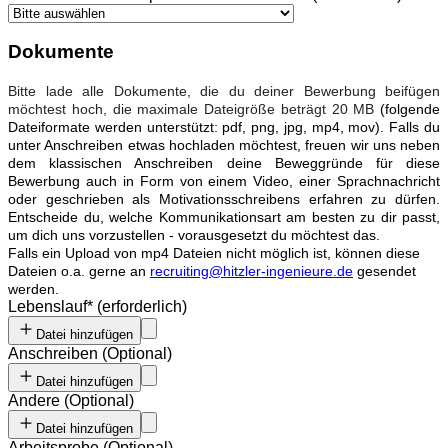
Dokumente
Bitte lade alle Dokumente, die du deiner Bewerbung beifügen
möchtest hoch, die maximale Dateigröße beträgt 20 MB
(folgende
Dateiformate werden unterstützt: pdf, png, jpg, mp4, mov). Falls du
unter Anschreiben etwas hochladen möchtest, freuen wir uns neben
dem klassischen Anschreiben deine Beweggründe für diese
Bewerbung auch in Form von einem Video, einer Sprachnachricht
oder geschrieben als Motivationsschreibens erfahren zu dürfen.
Entscheide du, welche Kommunikationsart am besten zu dir passt,
um dich uns vorzustellen - vorausgesetzt du möchtest das.
Falls ein Upload von mp4 Dateien nicht möglich ist, können diese
Dateien o.a. gerne an
recruiting@hitzler-ingenieure.de
gesendet
werden.
Lebenslauf
*
(erforderlich)
Datei hinzufügen
Anschreiben
(
Optional
)
Datei hinzufügen
Andere
(
Optional
)
Datei hinzufügen
Arbeitsprobe
(
Optional
)