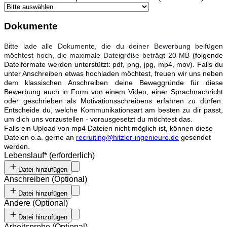
Dokumente
Bitte lade alle Dokumente, die du deiner Bewerbung beifügen
möchtest hoch, die maximale Dateigröße beträgt 20 MB
(folgende
Dateiformate werden unterstützt: pdf, png, jpg, mp4, mov). Falls du
unter Anschreiben etwas hochladen möchtest, freuen wir uns neben
dem klassischen Anschreiben deine Beweggründe für diese
Bewerbung auch in Form von einem Video, einer Sprachnachricht
oder geschrieben als Motivationsschreibens erfahren zu dürfen.
Entscheide du, welche Kommunikationsart am besten zu dir passt,
um dich uns vorzustellen - vorausgesetzt du möchtest das.
Falls ein Upload von mp4 Dateien nicht möglich ist, können diese
Dateien o.a. gerne an
recruiting@hitzler-ingenieure.de
gesendet
werden.
Lebenslauf
*
(erforderlich)
Datei hinzufügen
Anschreiben
(
Optional
)
Datei hinzufügen
Andere
(
Optional
)
Datei hinzufügen
Arbeitsprobe
(
Optional
)