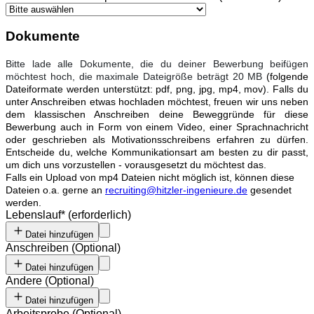
Dokumente
Bitte lade alle Dokumente, die du deiner Bewerbung beifügen
möchtest hoch, die maximale Dateigröße beträgt 20 MB
(folgende
Dateiformate werden unterstützt: pdf, png, jpg, mp4, mov). Falls du
unter Anschreiben etwas hochladen möchtest, freuen wir uns neben
dem klassischen Anschreiben deine Beweggründe für diese
Bewerbung auch in Form von einem Video, einer Sprachnachricht
oder geschrieben als Motivationsschreibens erfahren zu dürfen.
Entscheide du, welche Kommunikationsart am besten zu dir passt,
um dich uns vorzustellen - vorausgesetzt du möchtest das.
Falls ein Upload von mp4 Dateien nicht möglich ist, können diese
Dateien o.a. gerne an
recruiting@hitzler-ingenieure.de
gesendet
werden.
Lebenslauf
*
(erforderlich)
Datei hinzufügen
Anschreiben
(
Optional
)
Datei hinzufügen
Andere
(
Optional
)
Datei hinzufügen
Arbeitsprobe
(
Optional
)