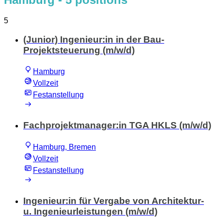
5
(Junior) Ingenieur:in in der Bau-
Projektsteuerung (m/w/d)
Hamburg
Vollzeit
Festanstellung
Fachprojektmanager:in TGA HKLS (m/w/d)
Hamburg, Bremen
Vollzeit
Festanstellung
Ingenieur:in für Vergabe von Architektur-
u. Ingenieurleistungen (m/w/d)